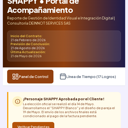
SHAPPY • Portal de
Acompañamiento
Reporte de Gestión de Identidad Visual e Integración Digital |
Consultoría DEINNOT SERVICES SAS
Inicio del Contrato:
21 de Febrero de 2026
Previsión de Conclusión:
21 de Agosto de 2026
Última Actualización:
21 de Mayo de 2026
Panel de Control
Línea de Tiempo (17 Logros)
¡Personaje SHAPPY Aprobada por el Cliente!
La elección oficial se realizó el día 14 de Mayo.
Desarrollamos el "SHAPPY Blanco" y el diseño de pareja el
19 de Mayo. El envío de los archivos finales está
condicionado al pago de la factura pendiente.
Verificar Pendientes