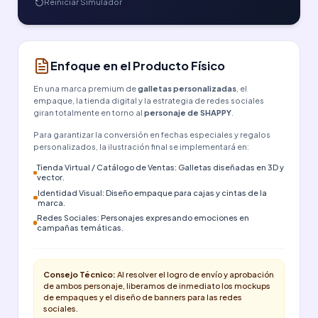
Reiniciar Simulador
Enfoque en el Producto Físico
En una marca premium de
galletas personalizadas
, el
empaque, la tienda digital y la estrategia de redes sociales
giran totalmente en torno al
personaje de SHAPPY
.
Para garantizar la conversión en fechas especiales y regalos
personalizados, la ilustración final se implementará en:
Tienda Virtual / Catálogo de Ventas: Galletas diseñadas en 3D y
vector.
Identidad Visual: Diseño empaque para cajas y cintas de la
marca.
Redes Sociales: Personajes expresando emociones en
campañas temáticas.
Consejo Técnico:
Al resolver el logro de envío y aprobación
de ambos personaje, liberamos de inmediato los mockups
de empaques y el diseño de banners para las redes
sociales.