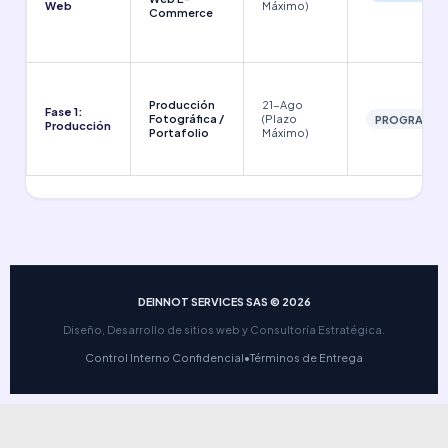
Web
Máximo)
Commerce
Producción
21-Ago
Fase 1:
Fotográfica /
(Plazo
PROGRAMA
Producción
Portafolio
Máximo)
DEINNOT SERVICES SAS © 2026
Diseño, Desarrollo de sitios web y Consultoría Estratégica.
Control Interno Confidencial
•
Términos de Entrega