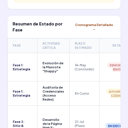
Resumen de Estado por
Cronograma Detallado
→
Fase
ACTIVIDAD
PLAZO
FASE
ESTADO
CRÍTICA
ESTIMADO
Evolución de
Fase 1:
14-May
PENDIENTE 
la Mascota
Estrategia
(Concluido)
ENVÍO
"Shappy"
Auditoría de
Fase 1:
Credenciales
AGUARDAN
En Curso
Estrategia
(Acceso
CÓDIGO
Redes)
Desarrollo
Fase 2:
21-Jul
de la Página
Sitio &
(Plazo
EN EJECUCI
Web E-