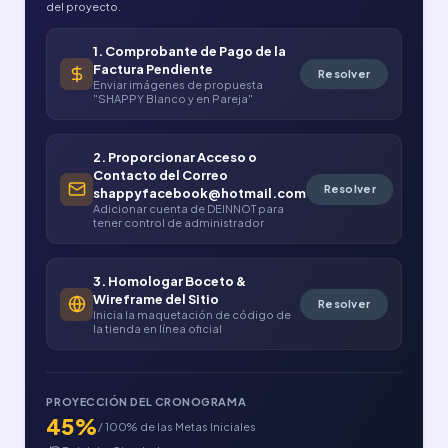
del proyecto.
1. Comprobante de Pago de la
Factura Pendiente
Resolver
Enviar imágenes de propuesta
"SHAPPY Blanco y en Pareja"
2. Proporcionar Acceso o
Contacto del Correo
Resolver
shappyfacebook@hotmail.com
Adicionar cuenta de DEINNOT para
tener control de administrador
3. Homologar Boceto &
Wireframe del Sitio
Resolver
Inicia la maquetación de código de
la tienda en línea oficial
PROYECCIÓN DEL CRONOGRAMA
45%
/ 100% de las Metas Iniciales